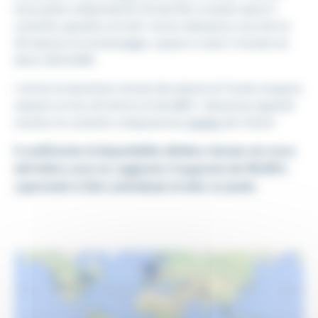
terza parte indipendente (Tunda Srl), la quale opera il
controllo operativo di tutti i server attraverso una rete di
20 stazioni di monitoraggio, sparse in tutto il mondo ed
attive 24x7x365.
I minuti di downtime rilevati dal sistema di Tunda vengono
esposti on-line all’interno di ALLIBO®, attraverso appositi
monitor di controllo a disposizione
diretta
dei Clienti.
Il coefficiente di disponibilità effettiva rilevato nel corso
dell’ultimo anno ha raggiunto il traguardo del 99,95%,
superando lo SLA contrattuale di oltre un punto.