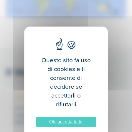
Questo sito fa uso
Il Valore di
di cookies e ti
ALLIBO®
consente di
decidere se
accettarli o
I tuoi dati al sicuro
rifiutarli
Le informazioni gestite con ALLIBO® sono
custodite in un Datacenter TIER III certificato
ISO27001…
Ok, accetta tutto
Scopri di più