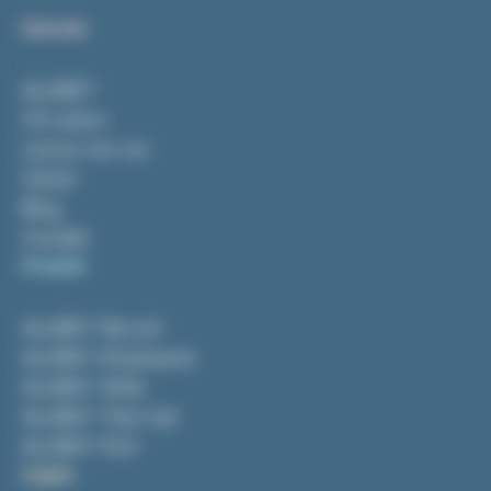
Azienda
ALLIBO®
Chi siamo
Lavora con noi
Clienti
Blog
Contatti
Prodotti
ALLIBO® Recruit
ALLIBO® Employees
ALLIBO® Skills
ALLIBO® Train Up!
ALLIBO® Perf
Legale