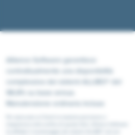
Alliance Software garantisce
contrattualmente una disponibilità
complessiva dei sistemi ALLIBO® del
98,8% su base annua.
Manutenzione ordinaria inclusa
Per assicurare ai Clienti la massima precisione e
trasparenza nella verifica di questo SLA, Alliance Software
ha affidato il monitoraggio dei sistemi ALLIBO® ad una