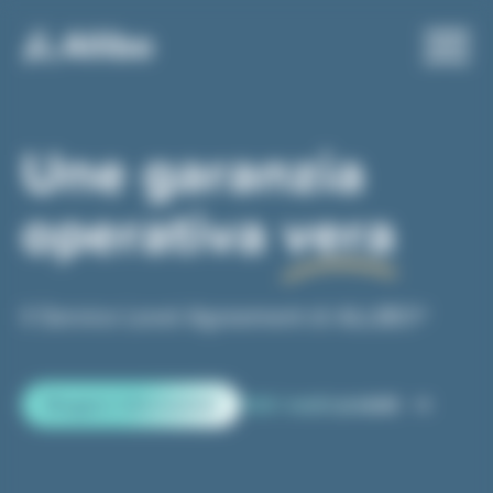
Pannello di gestione dei cookies
Une garanzia
operativa
vera
Il Service Level Agreement di ALLIBO®
Maggiori informazioni
Tutti i nostri prodotti