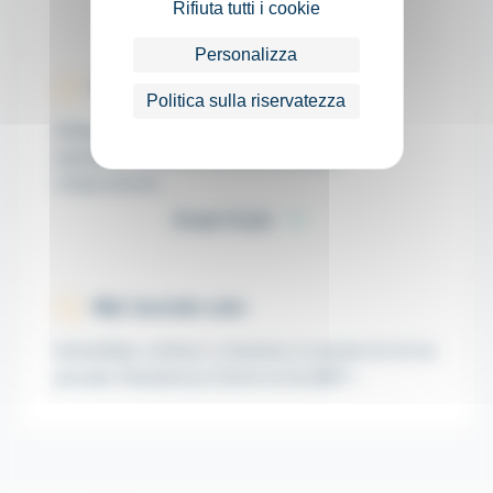
Rifiuta tutti i cookie
Personalizza
UP-TIME garantito
Politica sulla riservatezza
Alliance Software assicura SLA di continuità
operativa certificati da una terza parte
indipendente…
Scopri di più
Mai lasciato solo
Immediata, cortese e risolutiva: le parole di chi ha
provato l’Assistenza Clienti di ALLIBO®…