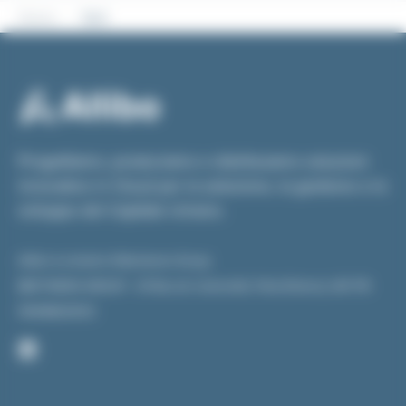
Home
SLA
Progettiamo, produciamo e distribuiamo soluzioni
innovative in Cloud per la selezione, la gestione e lo
sviluppo del Capitale Umano.
Allibo is a brand of Beetween Group
BEETWEEN GROUP – 91 Rue de l’université, Paris (France), VAT FR-
59498620012