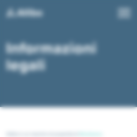
Pannello di gestione dei cookies
Informazioni
legali
Allibo è un marchio di proprietà di
Beetween
.