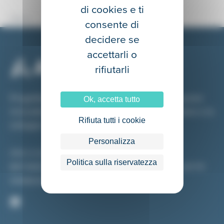
di cookies e ti
Home
Informazioni legali
consente di
decidere se
accettarli o
rifiutarli
Progettiamo, produciamo e distribuiamo soluzioni
Ok, accetta tutto
innovative in Cloud per la selezione, la gestione e lo
Rifiuta tutti i cookie
sviluppo del Capitale Umano.
Personalizza
Allibo is a brand of Beetween Group
Politica sulla riservatezza
BEETWEEN GROUP – 91 Rue de l’université, Paris (France), VAT FR-
59498620012