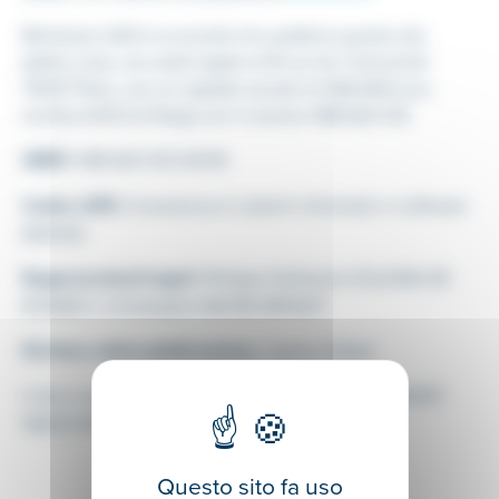
Beetween SAS è la società che pubblica questo sito
(allibo.com), con sede legale al 91 rue de l’Université
75007 Paris, con un capitale sociale di 358.408 euro,
iscritta al RCS di Parigi con il numero 498 620 012.
SIRET:
498 620 012 00019
Codice APE:
Consulenza in sistemi informatici e software
(6202A)
Rappresentanti legali:
Philippe Guillaume DULONG DE
ROSNAY o Christophe DACRE-WRIGHT
Direttore della pubblicazione:
Justine Oxibar
Il sito è ospitato da
OVH
, 2 rue Kellermann – BP 80157
59053 ROUBAIX CEDEX 1, Francia.
Questo sito fa uso