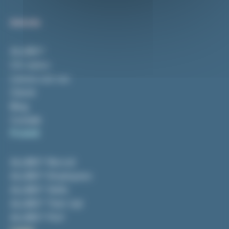
Azienda
ALLIBO®
Chi siamo
Lavora con noi
Clienti
Blog
Contatti
Prodotti
ALLIBO® Recruit
ALLIBO® Employees
ALLIBO® Skills
ALLIBO® Train Up!
ALLIBO® Perf